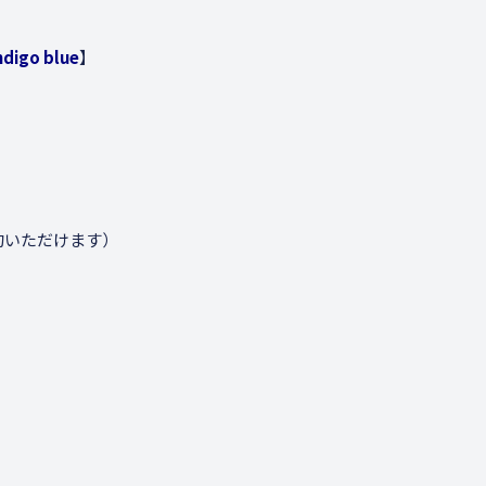
ndigo blue
】
。
約いただけます）