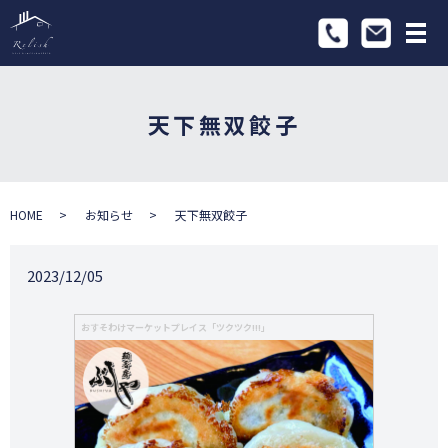
メ
天下無双餃子
HOME
お知らせ
天下無双餃子
2023/12/05
おすそわけマーケットプレイス「ツクツク!!!」